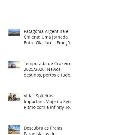
Patagônia Argentina e
Chilena: Uma Jornada
Entre Glaciares, Emoção
e Autoconhecimento
Temporada de Cruzeiros
2025/2026: Navios,
destinos, portos e tudo o
que você precisa saber
para embarcar
Vidas Solteiras
Importam: Viaje no Seu
Ritmo com a Infinity Tour
Viagens
Descubra as Praias
Paradisíacas do