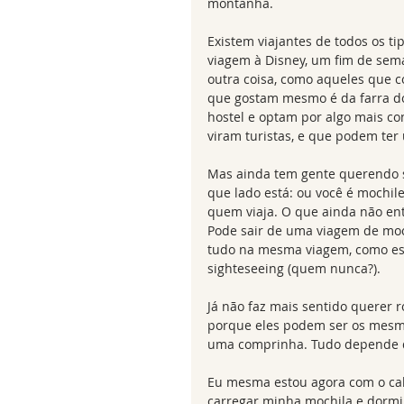
montanha. 
Existem viajantes de todos os t
viagem à Disney, um fim de sema
outra coisa, como aqueles que 
que gostam mesmo é da farra do
hostel e optam por algo mais con
viram turistas, e que podem te
Mas ainda tem gente querendo s
que lado está: ou você é mochil
quem viaja. O que ainda não en
Pode sair de uma viagem de moc
tudo na mesma viagem, como est
sighteseeing (quem nunca?). 
Já não faz mais sentido querer 
porque eles podem ser os mesmo
uma comprinha. Tudo depende de
Eu mesma estou agora com o cab
carregar minha mochila e dormi