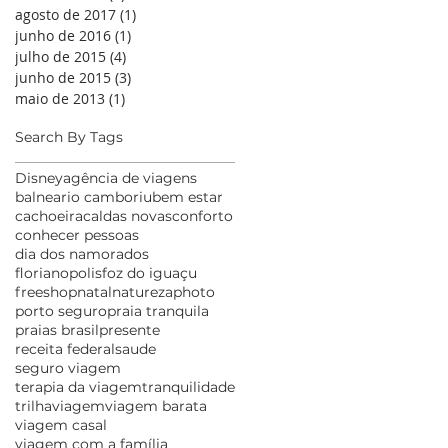
agosto de 2017
(1)
1 post
junho de 2016
(1)
1 post
julho de 2015
(4)
4 posts
junho de 2015
(3)
3 posts
maio de 2013
(1)
1 post
Search By Tags
Disney
agência de viagens
balneario camboriu
bem estar
cachoeira
caldas novas
conforto
conhecer pessoas
dia dos namorados
florianopolis
foz do iguaçu
freeshop
natal
natureza
photo
porto seguro
praia tranquila
praias brasil
presente
receita federal
saude
seguro viagem
terapia da viagem
tranquilidade
trilha
viagem
viagem barata
viagem casal
viagem com a família