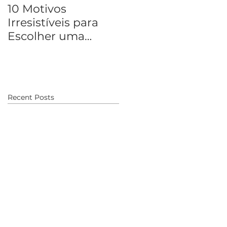
10 Motivos
5 Destinos de paz e
Irresistíveis para
tranquilidade no
Escolher uma
Brasil
Agência de Viagens
Recent Posts