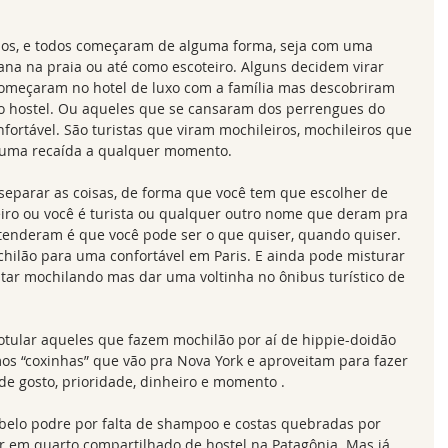
ipos, e todos começaram de alguma forma, seja com uma 
na na praia ou até como escoteiro. Alguns decidem virar 
começaram no hotel de luxo com a família mas descobriram 
 hostel. Ou aqueles que se cansaram dos perrengues do 
fortável. São turistas que viram mochileiros, mochileiros que 
r uma recaída a qualquer momento. 
eparar as coisas, de forma que você tem que escolher de 
eiro ou você é turista ou qualquer outro nome que deram pra 
tenderam é que você pode ser o que quiser, quando quiser. 
hilão para uma confortável em Paris. E ainda pode misturar 
ar mochilando mas dar uma voltinha no ônibus turístico de 
rotular aqueles que fazem mochilão por aí de hippie-doidão 
s “coxinhas” que vão pra Nova York e aproveitam para fazer 
 gosto, prioridade, dinheiro e momento . 
elo podre por falta de shampoo e costas quebradas por 
r em quarto compartilhado de hostel na Patagônia. Mas já 