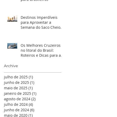
Destinos Imperdíveis
para Aproveitar a
Semana do Saco Cheio
2024
Os Melhores Cruzeiros
no litoral do Brasil:
Roteiros e Dicas para a
Temporada 2024/2025
Archive
julho de 2025
(1)
1 post
junho de 2025
(1)
1 post
maio de 2025
(1)
1 post
janeiro de 2025
(1)
1 post
agosto de 2024
(2)
2 posts
julho de 2024
(4)
4 posts
junho de 2024
(6)
6 posts
maio de 2020
(1)
1 post