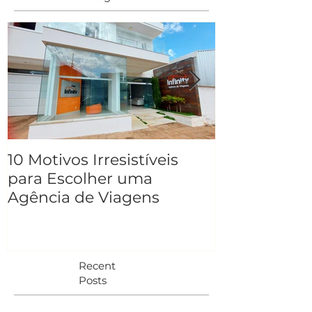
10 Motivos Irresistíveis
5 Destinos d
para Escolher uma
tranquilidad
Agência de Viagens
Recent
Posts