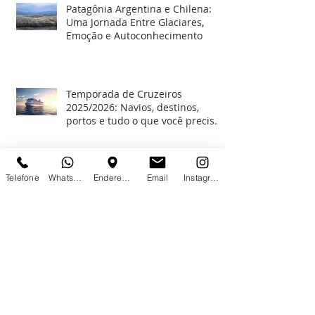
Patagônia Argentina e Chilena:
Uma Jornada Entre Glaciares,
Emoção e Autoconhecimento
Temporada de Cruzeiros
2025/2026: Navios, destinos,
portos e tudo o que você precisa
saber para embarcar
Telefone
WhatsApp
Endereço
Email
Instagram
Vidas Solteiras Importam: Viaje
no Seu Ritmo com a Infinity Tour
Viagens
Descubra as Praias Paradisíacas
do Nordeste: Bahia e Paraíba
como Destinos Imperdíveis para
2025