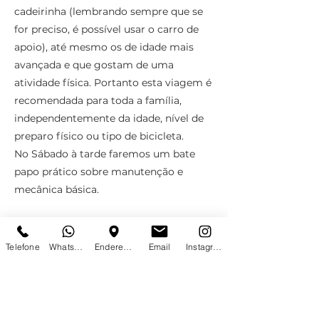
cadeirinha (lembrando sempre que se
for preciso, é possível usar o carro de
apoio), até mesmo os de idade mais
avançada e que gostam de uma
atividade física. Portanto esta viagem é
recomendada para toda a família,
independentemente da idade, nível de
preparo físico ou tipo de bicicleta.
No Sábado à tarde faremos um bate
papo prático sobre manutenção e
mecânica básica.
As saídas regulares serão realizadas nos
finais de semana, entre os meses de
Telefone
WhatsApp
Endereço
Email
Instagram
março e outubro.
Anterior
Próximo