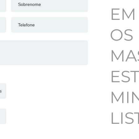
E
OS
MA
ES
MI
LIS