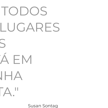
M
TODOS
 LUGARES
S
TÁ
EM
NHA
TA."
Susan Sontag