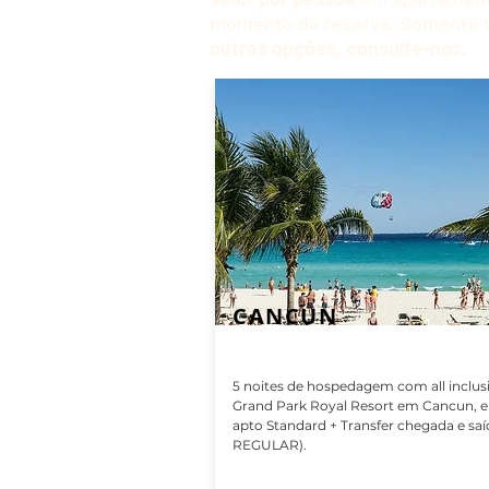
momento da reserva. Somente ter
outras opções, consulte-nos.
CANCUN
5 noites de hospedagem com all inclus
Grand Park Royal Resort em Cancun, 
apto Standard + Transfer chegada e saí
REGULAR).