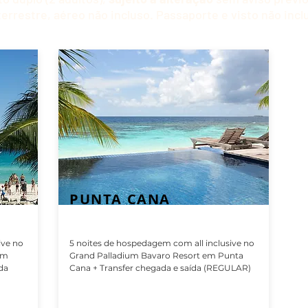
restre, aéreo não incluso. Passaporte e visto não incl
PUNTA CANA
ive no
5 noites de hospedagem com all inclusive no
em
Grand Palladium Bavaro Resort em Punta
da
Cana + Transfer chegada e saída (REGULAR)