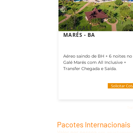
VILA GALÉ
MARÉS - BA
Aéreo saindo de BH + 6 noites no 
Galé Marés com All Inclusive +
Transfer Chegada e Saída.
Solicitar Co
Tra
Pacotes Internacionais
Valor por pessoa
em apartamento