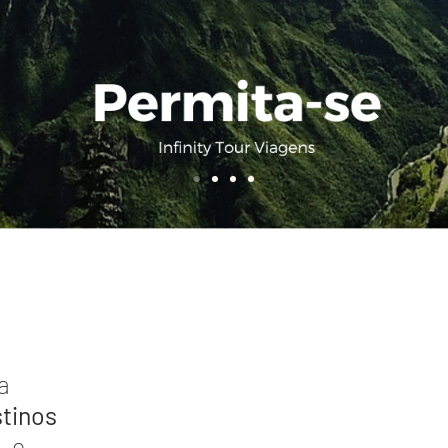
a
tinos
, e