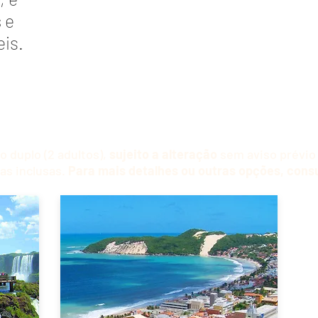
s
e
eis.
 duplo (2 adultos),
sujeito a alteração
sem aviso prévio 
as inclusas.
Para mais detalhes ou outras opções, consu