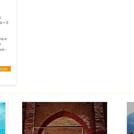
s
ã + 3
a
na e
r
em -
tação
fers regulares (compartilhados) apresentados nos pacotes referem-se trechos de aeropor