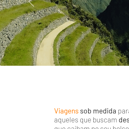
Viagens
sob medida
par
aqueles
que buscam
des
que caibam no seu bolso