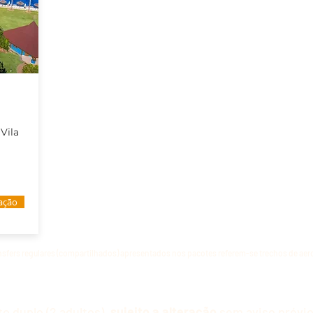
Vila
tação
nsfers regulares (compartilhados) apresentados nos pacotes referem-se trechos de aerop
 duplo (2 adultos),
sujeito a alteração
sem aviso prévio