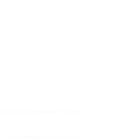
orto para hotel, e hotel para aeroporto do destino.
 e disponibilidade de lugares no