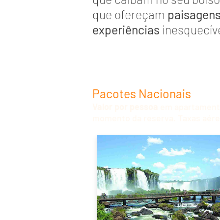
que ofereçam
paisagen
experiências
inesquecív
Pacotes Nacionais
Valor por pessoa
em apartamento
momento da reserva. Taxas aére