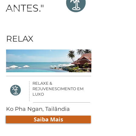
ANTES."
Dalai Lama
RELAX
RELAXE &
REJUVENESCIMENTO EM
LUXO
Ko Pha Ngan, Tailândia
Saiba Mais