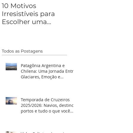
10 Motivos
5 Destinos de paz e
Irresistíveis para
tranquilidade no
Escolher uma
Brasil
Agência de Viagens
Todos as Postagens
Patagônia Argentina e
Chilena: Uma Jornada Entre
Glaciares, Emoção e
Autoconhecimento
Temporada de Cruzeiros
2025/2026: Navios, destinos,
portos e tudo o que você
precisa saber para
embarcar