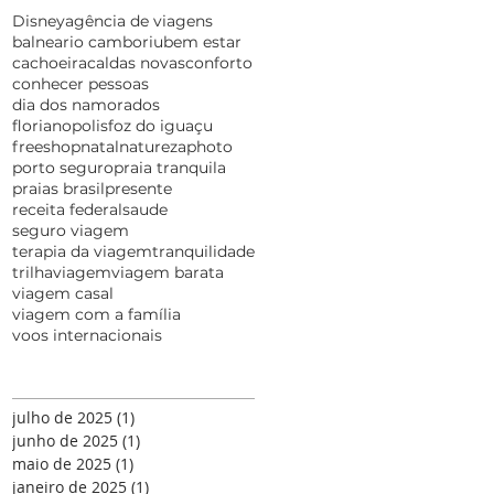
Disney
agência de viagens
balneario camboriu
bem estar
cachoeira
caldas novas
conforto
conhecer pessoas
dia dos namorados
florianopolis
foz do iguaçu
freeshop
natal
natureza
photo
porto seguro
praia tranquila
praias brasil
presente
receita federal
saude
seguro viagem
terapia da viagem
tranquilidade
trilha
viagem
viagem barata
viagem casal
viagem com a família
voos internacionais
julho de 2025
(1)
1 post
junho de 2025
(1)
1 post
maio de 2025
(1)
1 post
janeiro de 2025
(1)
1 post