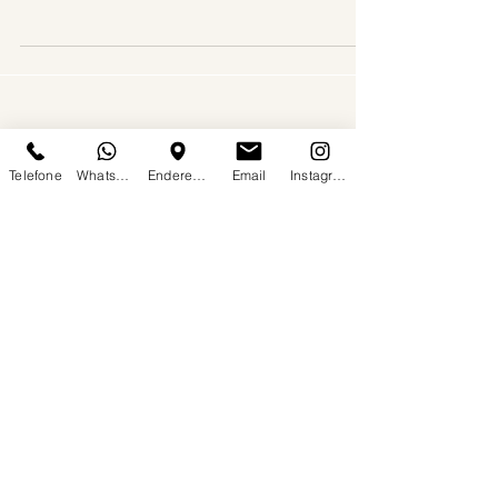
vento cortando as montanhas, viu o sol nascer
sobre uma geleira ou caminhou por trilhas...
Telefone
WhatsApp
Endereço
Email
Instagram
Últimas
Postagens